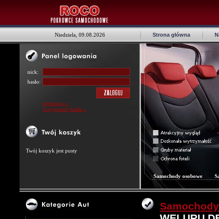
Niedziela, 09.08.2026
Strona główna
N
nick:
hasło:
rejestracja »
przypomnij hasło »
Twój koszyk jest pusty
Samochody osobowe
S
Samochody
WELURU D