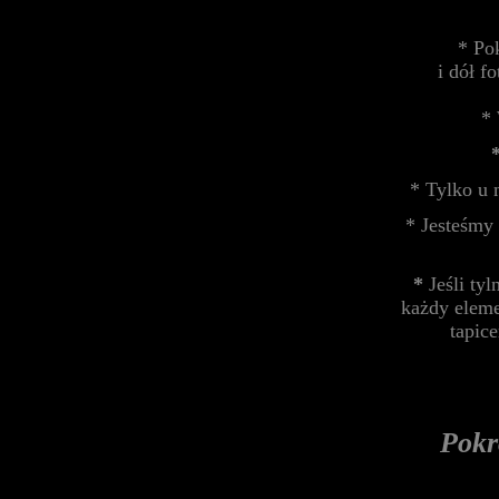
* Po
i dół f
* 
* Tylko u 
* Jesteśmy
*
Jeśli ty
każdy eleme
tapic
Pokr