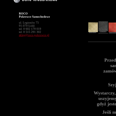
ROCO
Pokrowce Samochodowe
ul. Legionów 75
91-070 Łódź
tel. 0 602 179 019
tel. 0 515 291 302
sklep@roco-pokrowce.pl
Przed
sa
zamów
Szy
Wystarczy,
uszyjemy
gdyż jes
Jeśli 