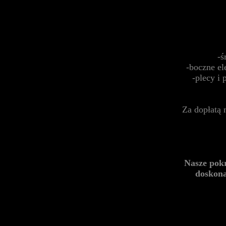
-ś
-boczne el
-plecy i
Za dopłatą 
Nasze pok
doskona